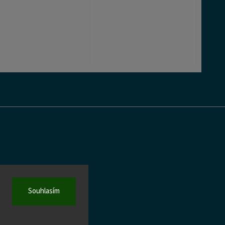
S
Souhlasím
 firemním