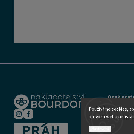
O nakladate
Ochrana o
Používáme cookies, ab
provozu webu neustále
Obchodní
Nastavení
Kontakt