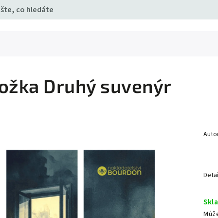
ožka Druhý suvenýr
Auto
Detai
Skl
Může