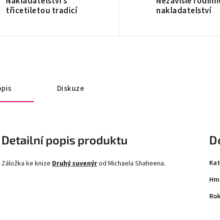
Nakladatelství s
Nezávislé rodinn
třicetiletou tradicí
nakladatelství
pis
Diskuze
Detailní popis produktu
D
Kat
Záložka ke knize
Druhý suvenýr
od Michaela Shaheena.
Hm
Rok