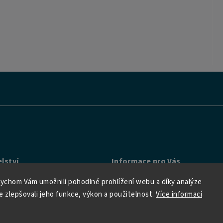
lství
Informace pro Vás
sobních údajů
Využijte zásilkovou službu GL
ychom Vám umožnili pohodlné prohlížení webu a díky analýze
 zlepšovali jeho funkce, výkon a použitelnost.
Více informací
 podmínky
Kniha? Zaujměte neobvyklým
dárkem