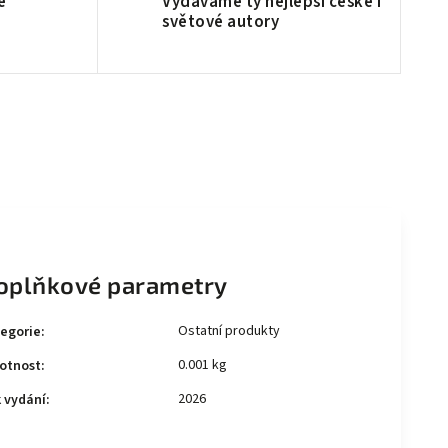
é
Vydáváme ty nejlepší české i
světové autory
oplňkové parametry
Ostatní produkty
egorie
:
0.001 kg
otnost
:
2026
 vydání
: