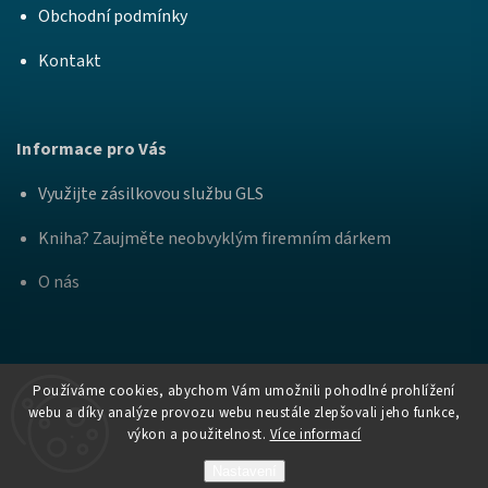
Obchodní podmínky
Kontakt
Informace pro Vás
Využijte zásilkovou službu GLS
Kniha? Zaujměte neobvyklým firemním dárkem
O nás
Používáme cookies, abychom Vám umožnili pohodlné prohlížení
webu a díky analýze provozu webu neustále zlepšovali jeho funkce,
výkon a použitelnost.
Více informací
Copyright
Nakladatelství Bourdon a
. Všechna práva
2026
Práh
vyhrazena.
Nastavení