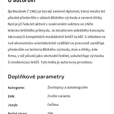
Ilja Mazánek (*1961) je bývalý seniorní diplomat, který mnoho let
působil především v oblasti Blízkého východu a severní Afriky.
Nyní je již řadu let aktivní v soukromém sektoru ve sféře
letecko-letištního průmyslu. Je iniciátorem unikátního konceptu
takzvaných kompletních modulárních letišť na klíč. S ohledem na
své ekonomicko-orientalistické vzdělání se pracovně zaměřuje
především na teritoria Blízkého východu, Asie a Afriky, kde
firma, v níž působí jako obchodní ředitel, uskutečňuje výstavbu
či modernizaci letišť. Tato kniha je autorovou prvotinou.
Doplňkové parametry
Životopisy a autobiografie
Kategorie
:
Zvolte variantu
EAN
:
čeština
Jazyk
:
264
Počet stran
: