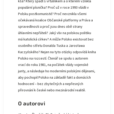
kšá? Který spadl s vrtulníkem a o kterém vznikla
populární písnička? Proč už v roce 1993 vládli v
Polsku postkomunisté? Proč nevznikla všemi
očekávaná koalice Občanské platformy a Práva a
spravedlnosti a proč jsou dnes obě strany
úhlavními nepřáteli? Jaký vliv na polskou politiku
má katolická církev? A může Polsko existovat bez
osobního střetu Donalda Tuska a Jarosława
Kaczyńského? Nejen na tyto otázky odpovídá kniha
Polsko na rozcestí. Čtenář se spolu s autorem
vrací do roku 1981, na počátek vlády vojenské
junty, a následuje ho moderními polskými dějinami,
aby pochopil Polsko na základě fakt a domácích
hodnocení – bez zbytečných a nepřesných
přirovnání k české nebo mezinárodní realitě.
O autorovi