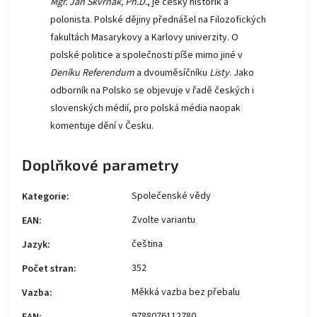
Mgr. Jan Škvrňák, Ph.D.
, je český historik a
polonista. Polské dějiny přednášel na Filozofických
fakultách Masarykovy a Karlovy univerzity. O
polské politice a společnosti píše mimo jiné v
Deníku Referendum
a dvouměsíčníku
Listy
. Jako
odborník na Polsko se objevuje v řadě českých i
slovenských médií, pro polská média naopak
komentuje dění v Česku.
Doplňkové parametry
Společenské vědy
Kategorie
:
Zvolte variantu
EAN
:
čeština
Jazyk
:
352
Počet stran
:
Měkká vazba bez přebalu
Vazba
:
9788076112780
EAN
: