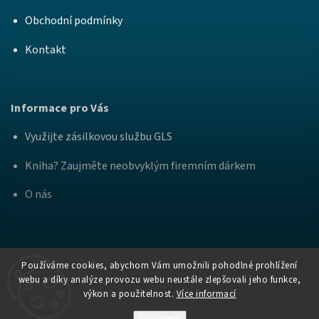
Obchodní podmínky
Kontakt
Informace pro Vás
Využijte zásilkovou službu GLS
Kniha? Zaujměte neobvyklým firemním dárkem
O nás
Používáme cookies, abychom Vám umožnili pohodlné prohlížení
webu a díky analýze provozu webu neustále zlepšovali jeho funkce,
výkon a použitelnost.
Více informací
Copyright
Nakladatelství Bourdon a
. Všechna práva
2026
Práh
vyhrazena.
Nastavení