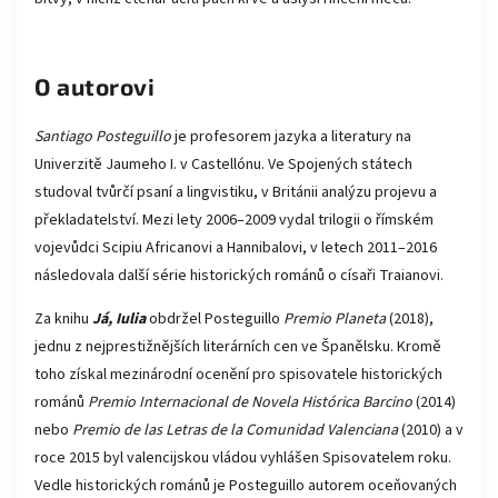
O autorovi
Santiago Posteguillo
je profesorem jazyka a literatury na
Univerzitě Jaumeho I. v Castellónu. Ve Spojených státech
studoval tvůrčí psaní a lingvistiku, v Británii analýzu projevu a
překladatelství. Mezi lety 2006–2009 vydal trilogii o římském
vojevůdci Scipiu Africanovi a Hannibalovi, v letech 2011–2016
následovala další série historických románů o císaři Traianovi.
Za knihu
Já, Iulia
obdržel Posteguillo
Premio Planeta
(2018),
jednu z nejprestižnějších li­terárních cen ve Španělsku. Kromě
toho získal mezinárodní ocenění pro spisovatele historických
románů
Premio Internacional de Novela Histórica Barcino
(2014)
nebo
Premio de las Letras de la Comunidad Valenciana
(2010) a v
roce 2015 byl valencijskou vládou vyhlášen Spisovatelem roku.
Vedle historických románů je Posteguillo autorem oceňovaných