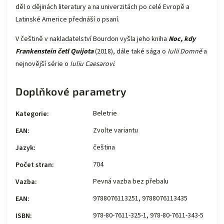
děl o dějinách literatury a na univerzitách po celé Evropě a
Latinské Americe přednáší o psaní.
V češtině v nakladatelství
Bourdon
vyšla jeho kniha
Noc, kdy
Frankenstein četl Quijota
(2018), dále také sága o
Iulii Domně
a
nejnovější série o
Iuliu Caesarovi
.
Doplňkové parametry
Beletrie
Kategorie
:
Zvolte variantu
EAN
:
čeština
Jazyk
:
704
Počet stran
:
Pevná vazba bez přebalu
Vazba
:
9788076113251, 9788076113435
EAN
:
978-80-7611-325-1, 978-80-7611-343-5
ISBN
: