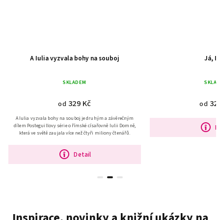
A Iulia vyzvala bohy na souboj
Já, Iu
SKLADEM
SKLAD
329 Kč
329
od
od
A Iulia vyzvala bohy na souboj je druhým a závěrečným
dílem Posteguillovy série o římské císařovně Iulii Domně,
De
která ve světě zaujala více než čtyři miliony čtenářů.
Detail
Inspirace, novinky a knižní ukázky na