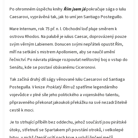
Po ohromném úspěchu knihy
Řím jsem já
pokračuje sága o Iuliu
Caesarovi, vyprávěná tak, jak to umí jen Santiago Posteguillo.
Mare Internum, rok 75 př. n. l. Obchodní loď pluje směrem k
ostrovu Rhodos. Na palubě je iulius Caesar, doprovázený pouze
svým věrným Labienem. Donucen svými nepřáteli opustit Řím,
míří na setkání s mistrem Apolloniem, aby se naučil umění
řečnictví. Po návratu plánuje rozpoutat nelítostný boj o vstup do
Senátu, kde se postaví obávanému Ciceronovi.
Tak začíná druhý díl ságy věnované Iuliu Caesarovi od Santiaga
Posteguilla. V knize
Proklatý Řím
už spatříme legendárního
vojevůdce v plné síle jeho politického a vojenského talentu,
připraveného překonat jakoukoli překážku na své nezadržitelně
cestě k moci.
Je to strhující příběh bez oddechu, jehož součástí jsou pirátské
útoky, střetnutí se Spartakem při povstání otroků, i velkolepé
bitvy, v nichž čtenář ucítí pach krve a uslyší řinčení mečů.