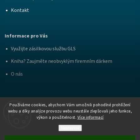
Kontakt
Informace pro Vás
Využijte zásilkovou službu GLS
Kniha? Zaujměte neobvyklým firemním dárkem
O nás
Používáme cookies, abychom Vám umožnili pohodlné prohlížení
webu a díky analýze provozu webu neustále zlepšovali jeho funkce,
výkon a použitelnost.
Více informací
Copyright
Nakladatelství Bourdon a
. Všechna práva
2026
Práh
vyhrazena.
Nastavení