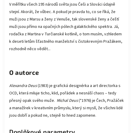
V měřítku všech 195 národů světa jsou Češi a Slováci údajně
stejní. Akorát, že vůbec. A pokud je pravda to, co se říká, že
muži jsou z Marsu a ženy z Venuše, tak slovenské ženy a čeští
muži jsou přímo na opačných pólech galaktického spektra. Já,
rodačka z Martina v Turčianské kotlině, o tom musím, vzhledem
k deseti letům šťastného manželství s čistokrevným Pražákem,
rozhodně něco vědět...
O autorce
Alexandra Deus
(1983) je grafická designérka a art directorka s
OCD, která miluje ticho, klid, pořádek a nesnáší chaos – tedy
přesný opak svého muže.
Michal Deus
(*1976) je Čech, Pražáček
a manažírek v kreativním průmyslu, který si myslí, že všichni lidé
jsou dobří a pokud ne, stejně to hned zapomene.
Doplňkové parametry